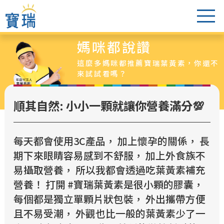
媽咪都說讚
葉黃素怎麼選
這麼多媽咪都推薦寶瑞葉黃素，你還不
醫生老實說
來試試看嗎？
爸媽都說讚
順其自然: 小小一顆就讓你營養滿分💯
葉黃素專區
最新活動
每天都會使用3C產品， 加上懷孕的關係， 長
超值特惠組
期下來眼睛容易感到不舒服， 加上外食族不
銷售據點
易攝取營養， 所以我都會透過吃葉黃素補充
營養！ 打開 #寶瑞葉黃素是很小顆的膠囊，
每個都是獨立單顆片狀包裝， 外出攜帶方便
且不易受潮， 外觀也比一般的葉黃素少了一