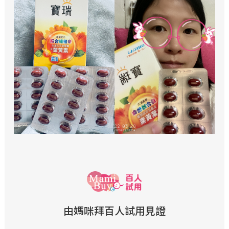
由媽咪拜百人試用見證