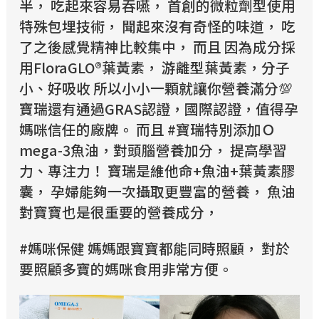
半， 吃起來容易吞嚥， 首創的微粒劑型使用
特殊包埋技術， 聞起來沒有奇怪的味道， 吃
了之後感覺精神比較集中， 而且 因為成分採
用FloraGLO®葉黃素， 游離型葉黃素，分子
小、好吸收 所以小小一顆就讓你營養滿分💯
寶瑞還有通過GRAS認證，國際認證，值得孕
媽咪信任的廠牌。 而且 #寶瑞特別添加Ｏ
mega-3魚油，對頭腦營養加分， 提高學習
力、專注力！ 寶瑞是維他命+魚油+葉黃素膠
囊， 孕婦能夠一次攝取更豐富的營養， 魚油
對寶寶也是很重要的營養成分，
#媽咪保健 媽媽跟寶寶都能同時照顧， 對於
要照顧多寶的媽咪食用非常方便。