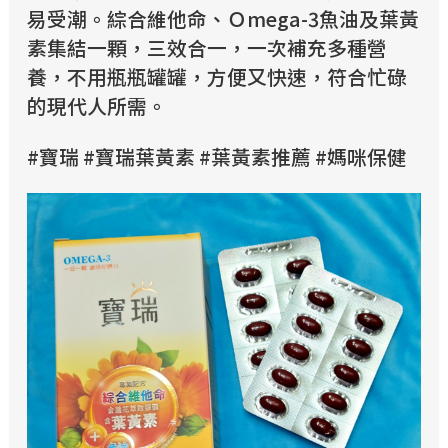
易受潮。綜合維他命、Ｏmega-3魚油及葉黃
素集結一顆，三效合一，一次補充多種營
養，不用瓶瓶罐罐，方便又快速，符合忙碌
的現代人所需。
#寶瑞 #寶瑞葉黃素 #葉黃素推薦 #媽咪保健