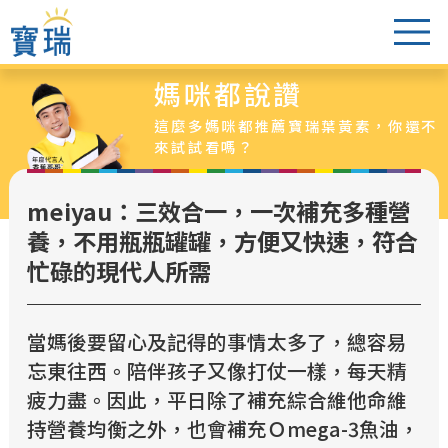
媽咪都說讚
葉黃素怎麼選
這麼多媽咪都推薦寶瑞葉黃素，你還不
醫生老實說
來試試看嗎？
爸媽都說讚
meiyau：三效合一，一次補充多種營
葉黃素專區
養，不用瓶瓶罐罐，方便又快速，符合
最新活動
忙碌的現代人所需
超值特惠組
銷售據點
當媽後要留心及記得的事情太多了，總容易
忘東往西。陪伴孩子又像打仗一樣，每天精
疲力盡。因此，平日除了補充綜合維他命維
持營養均衡之外，也會補充Ｏmega-3魚油，