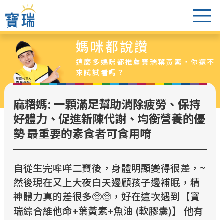
媽咪都說讚
葉黃素怎麼選
這麼多媽咪都推薦寶瑞葉黃素，你還不
醫生老實說
來試試看嗎？
爸媽都說讚
麻糬媽: 一顆滿足幫助消除疲勞、保持
葉黃素專區
好體力、促進新陳代謝、均衡營養的優
最新活動
勢 最重要的素食者可食用唷
超值特惠組
銷售據點
自從生完哞咩二寶後，身體明顯變得很差，~
然後現在又上大夜白天邊顧孩子邊補眠，精
神體力真的差很多🥺🥺，好在這次遇到【寶
瑞綜合維他命+葉黃素+魚油 (軟膠囊)】 他有