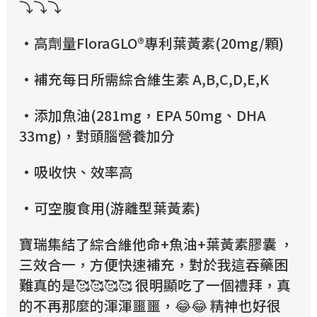
⤵️⤵️⤵️
•高劑量FloraGLO®專利葉黃素(20mg/顆)
•補充每日所需綜合維生素 A,B,C,D,E,K
•添加魚油(281mg，EPA 50mg、DHA
33mg)，對頭腦營養加分
•吸收快、效率高
•可空腹食用(游離型葉黃素)
寶瑞集結了綜合維他命+魚油+葉黃素膠囊 ，
三效合一，方便快速補充，對於我這吞藥困
難真的是🥰🥰🥰🥰 很明顯吃了一個禮拜，真
的不再那麼的渾渾噩噩，😂😂 精神也好很