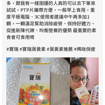
多，跟我有一樣困擾的人真的可以去下單來
試試，PTP片攜帶方便，一般早上食用，重
度平板電腦、3C使用者建議中午再多加1
顆，一顆滿足幫助消除疲勞、保持好體力、
促進新陳代謝、均衡營養的優勢 最重要的素
食者可食用唷
#寶瑞 #寶瑞葉黃素 #葉黃素推薦 #媽咪保健