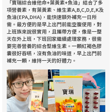
「寶瑞綜合維他命+葉黃素+魚油」結合了多
項營養素，有葉黃素、維生素A,B,C,D,E,K及
魚油(EPA,DHA)，能快速額外補充一日所
需。最方便的是早上出門前能空腹使用，對
上班族來說很實用，且攜帶方便，像是一整
天在外上班，下班回家繼續處理家務，很需
要完善營養的綜合型維生素。一顆紅褐色膠
囊很好吞嚥，沒有魚油的味道，早上出門前
補充一顆，維持一天的好體力。