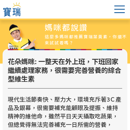
媽咪都說讚
葉黃素怎麼選
這麼多媽咪都推薦寶瑞葉黃素，你還不
醫生老實說
來試試看嗎？
爸媽都說讚
花朵媽咪: 一整天在外上班，下班回家
葉黃素專區
繼續處理家務，很需要完善營養的綜合
最新活動
型維生素
超值特惠組
銷售據點
現代生活節奏快、壓力大，環境充斥著3Ｃ產
品及銀幕，很需要補充能顧眼及提振、維持
精神的維他命，雖然平日天天攝取吃蔬果，
但總覺得無法完善補充一日所需的營養，