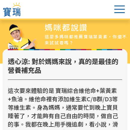
媽咪都說讚
葉黃素怎麼選
這麼多媽咪都推薦寶瑞葉黃素，你還不
醫生老實說
來試試看嗎？
爸媽都說讚
透心涼: 對於媽媽來說，真的是最佳的
葉黃素專區
營養補充品
最新活動
超值特惠組
這次要來體驗的是 寶瑞綜合維他命+葉黃素
銷售據點
+魚油。維他命裡有添加維生素C/B群/D3等
等維生素。身為媽媽，通常要忙到晚上寶貝
睡著了，才能夠有自己自由的時間，做自己
的事。我都在晚上用手機追劇，看小說，滑