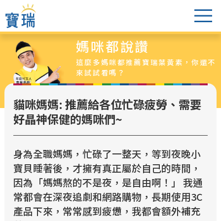
媽咪都說讚
葉黃素怎麼選
這麼多媽咪都推薦寶瑞葉黃素，你還不
醫生老實說
來試試看嗎？
爸媽都說讚
貓咪媽媽: 推薦給各位忙碌疲勞、需要
葉黃素專區
好晶神保健的媽咪們~
最新活動
超值特惠組
身為全職媽媽，忙碌了一整天，等到夜晚小
銷售據點
寶貝睡著後，才擁有真正屬於自己的時間，
因為「媽媽熬的不是夜，是自由啊！」 我通
常都會在深夜追劇和網路購物，長期使用3C
產品下來，常常感到疲憊，我都會額外補充