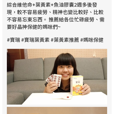
綜合維他命+葉黃素+魚油膠囊2週多後發
現，較不容易疲勞、精神也變比較好、比較
不容易忘東忘西。 推薦給各位忙碌疲勞、需
要好晶神保健的媽咪們~
#寶瑞 #寶瑞葉黃素 #葉黃素推薦 #媽咪保健