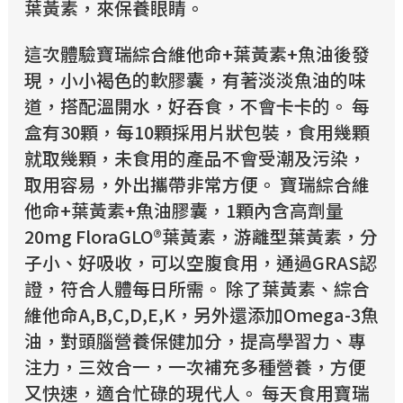
葉黃素，來保養眼睛。
這次體驗寶瑞綜合維他命+葉黃素+魚油後發
現，小小褐色的軟膠囊，有著淡淡魚油的味
道，搭配溫開水，好吞食，不會卡卡的。 每
盒有30顆，每10顆採用片狀包裝，食用幾顆
就取幾顆，未食用的產品不會受潮及污染，
取用容易，外出攜帶非常方便。 寶瑞綜合維
他命+葉黃素+魚油膠囊，1顆內含高劑量
20mg FloraGLO®葉黃素，游離型葉黃素，分
子小、好吸收，可以空腹食用，通過GRAS認
證，符合人體每日所需。 除了葉黃素、綜合
維他命A,B,C,D,E,K，另外還添加Omega-3魚
油，對頭腦營養保健加分，提高學習力、專
注力，三效合一，一次補充多種營養，方便
又快速，適合忙碌的現代人。 每天食用寶瑞