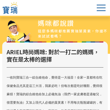
媽咪都說讚
葉黃素怎麼選
這麼多媽咪都推薦寶瑞葉黃素，你還不
醫生老實說
來試試看嗎？
爸媽都說讚
ARIEL時尚媽咪: 對於一打二的媽媽，
葉黃素專區
實在是太棒的選擇
最新活動
超值特惠組
一收到寶瑞三合一綜合維他命，覺得是一大福音！全家一直都有在吃
銷售據點
保健食品尤其是這三大項，我家必吃！但每次都是吃好幾顆，覺得很
麻煩！寶瑞的綜合維他命加上必備魚油（我們一家皮膚都是過敏兒，
很需要魚油）又加上現代人必備的葉黃素！不用每次瓶瓶罐罐的，有