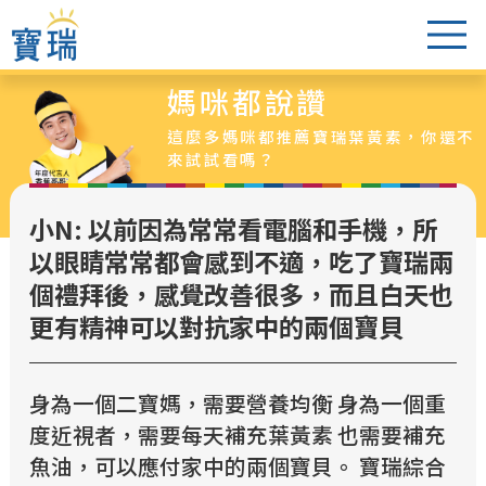
媽咪都說讚
葉黃素怎麼選
這麼多媽咪都推薦寶瑞葉黃素，你還不
醫生老實說
來試試看嗎？
爸媽都說讚
小N: 以前因為常常看電腦和手機，所
葉黃素專區
以眼睛常常都會感到不適，吃了寶瑞兩
最新活動
個禮拜後，感覺改善很多，而且白天也
超值特惠組
更有精神可以對抗家中的兩個寶貝
銷售據點
身為一個二寶媽，需要營養均衡 身為一個重
度近視者，需要每天補充葉黃素 也需要補充
魚油，可以應付家中的兩個寶貝。 寶瑞綜合