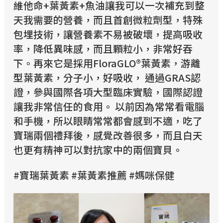
維他命+葉黃素+魚油讓我可以一次補充到整
天我需要的營養，而且首創微粒劑型，特殊
包埋技術，讓營養素不易被破壞，提高吸收
率，降低異味感，而且顆粒小，非常好吞
下。再來它是採用FloraGLO®葉黃素，游離
型葉黃素，分子小，好吸收， 通過GRAS認
證，參與國際各項大型臨床實驗，國際認證
讓我非常信任的食用。 以前因為常常看電腦
和手機，所以眼睛常常都會感到不適，吃了
寶瑞兩個禮拜後，感覺改善很多，而且白天
也更有精神可以對抗家中的兩個寶貝。
#寶瑞葉黃素 #葉黃素推薦 #媽咪保健