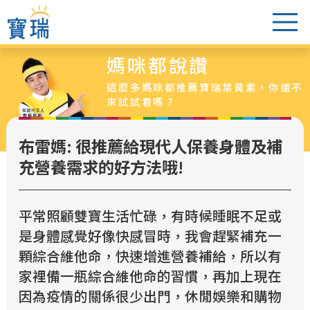
媽咪都說讚
葉黃素怎麼選
這麼多媽咪都推薦寶瑞葉黃素，你還不
醫生老實說
來試試看嗎？
爸媽都說讚
布雷媽: 很推薦給現代人保養身體及補
葉黃素專區
充營養需求的好方法哦!
最新活動
超值特惠組
平常照顧雙寶生活忙碌，有時候睡眠不足或
銷售據點
是身體感覺好像快感冒時，我會趕緊補充一
顆綜合維他命，快速增進營養補給，所以有
家裡備一瓶綜合維他命的習慣，再加上現在
因為疫情的關係很少出門，休閒娛樂和購物