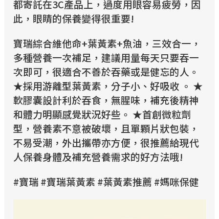
都寄託在3C產品上，過度用眼容易疲勞，因
此，眼睛的保養變得很重要!
寶瑞綜合維他命+葉黃素+魚油，三效合一，
多種營養一次補足，建議用量每天只要吞一
次即可，很適合不善於吞藥或是健忘的人。
★採用游離型葉黃素，分子小、好吸收 。 ★
軟膠囊設計利於吞食，無腥味，補充後精神
和體力明顯感覺狀況好些。 ★首創微粒劑
型，營養素不意被破壞，且單顆片狀包裝，
不易受潮，外出攜帶亦方便，很推薦給現代
人保養身體及補充營養需求的好方法哦!
#寶瑞 #寶瑞葉黃素 #葉黃素推薦 #媽咪保健