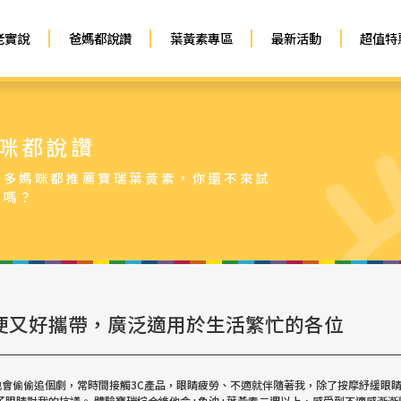
老實說
爸媽都說讚
葉黃素專區
最新活動
超值特
咪都說讚
麼多媽咪都推薦寶瑞葉黃素，你還不來試
看嗎？
方便又好攜帶，廣泛適用於生活繁忙的各位
會偷偷追個劇，常時間接觸3C產品，眼睛疲勞、不適就伴隨著我，除了按摩紓緩眼
睛對我的抗議。 體驗寶瑞綜合維他命+魚油+葉黃素二週以上，感受到不適感漸漸離我而去