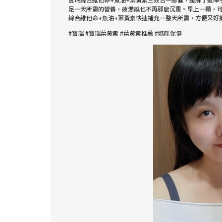
足一天所需的營養，疲憊感也不再那麼沉重。早上一顆，可
綜合維他命+魚油+葉黃素快速補充一整天所需，方便又好
#寶瑞 #寶瑞葉黃素 #葉黃素推薦 #媽咪保健