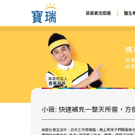
葉黃素怎麼選
醫生
媽
這
試
小薇: 快速補充一整天所需，
高壓社會生活中，白天工作用電腦，晚上等孩子們睡著後也
寶瑞綜合維他命+魚油+葉黃素三效合一膠囊，緩解了這陣子眼