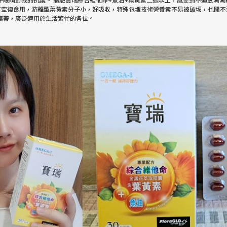
空復食用，游離型葉黃素分子小，好吸收，特殊包埋技術營養素不易被破壞，也聞不
攜帶，廣泛適用於生活繁忙的各位。