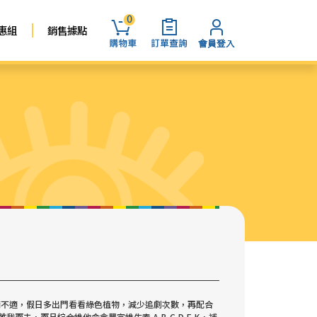
0
惠組
銷售據點
睛不適，假日多出門看看綠色植物，減少追劇次數，再配合
，而且綜合維他命含豐富維生素 A,B,C,D,E,K，補