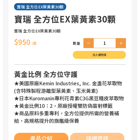
寶瑞 全方位EX葉黃素30顆
寶瑞 全方位EX葉黃素30顆
寶瑞 全方位EX葉黃素30顆
$950
－
＋
數量
/瓶
加入購物車
黃金比例 全方位守護
★美國原廠Kemin Industries, Inc. 金盞花萃取物
(含特殊製程游離型葉黃素、玉米黃素)
★日本Kuromanin專利花青素C3G黑豆種皮萃取物
★黃金比例10：2，原廠授權雙防偽雷射標籤
★商品原料多重專利，全方位提供所需的營養補
給，高規格提升的旗艦級保養
產品介紹
詳細資訊